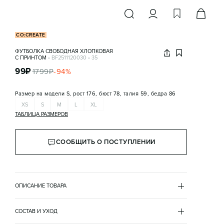
CO:CREATE
ФУТБОЛКА СВОБОДНАЯ ХЛОПКОВАЯ
С ПРИНТОМ
•
BF2511120030
•
35
99
₽
1799
₽
-
94
%
Размер на модели
S, рост 176, бюст 78, талия 59, бедра 86
XS
S
M
L
XL
ТАБЛИЦА РАЗМЕРОВ
СООБЩИТЬ О ПОСТУПЛЕНИИ
ОПИСАНИЕ ТОВАРА
СЕРЫЙ
•
35
BF2511120030
СОСТАВ И УХОД
- Удлиненная женская футболка свободного кроя из 