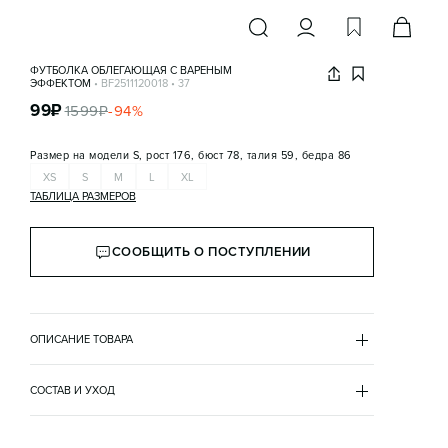
ФУТБОЛКА ОБЛЕГАЮЩАЯ С ВАРЕНЫМ
ЭФФЕКТОМ
•
BF2511120018
•
37
99
₽
1599
₽
-
94
%
Размер на модели
S, рост 176, бюст 78, талия 59, бедра 86
XS
S
M
L
XL
ТАБЛИЦА РАЗМЕРОВ
СООБЩИТЬ О ПОСТУПЛЕНИИ
ОПИСАНИЕ ТОВАРА
СЕРЫЙ
•
37
BF2511120018
СОСТАВ И УХОД
- Укороченная женская футболка (slim fit) 
хлопок 95%
облегающего кроя из легкой и приятной к телу 
эластан 5%
хлопковой ткани высокой плотности
