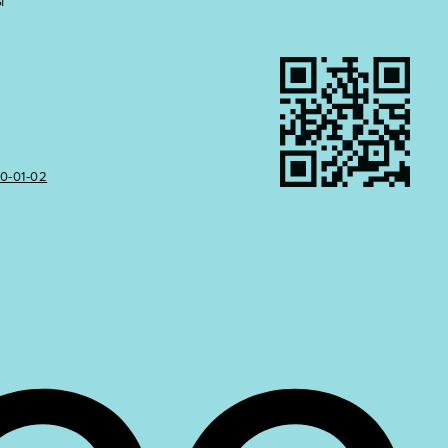
Ы
50‑01‑02