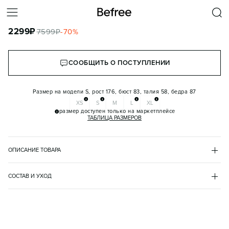
КУРТКА ДЛИННАЯ СТЕГАНАЯ С ПОЯСОМ
2299
₽
7599
₽
-
70
%
КОРЗИНА
СООБЩИТЬ О ПОСТУПЛЕНИИ
Размер на модели
S, рост 176, бюст 83, талия 58, бедра 87
XS
S
M
L
XL
размер доступен только на маркетплейсе
ТАБЛИЦА РАЗМЕРОВ
ОПИСАНИЕ ТОВАРА
КОРИЧНЕВЫЙ
•
66
BF2441601078
СОСТАВ И УХОД
- Длинное женское стеганое пальто свободного кроя из гладкой 
подкладка
ткани с плащевой фактурой и искусственным утеплителем 
полиэстер 100%
(синтепух)

верх
- Объемный отложной воротник, который можно носить как 
полиэстер 100%
высокий воротник-стойку. Длинные рукава с прямыми 
утеплитель