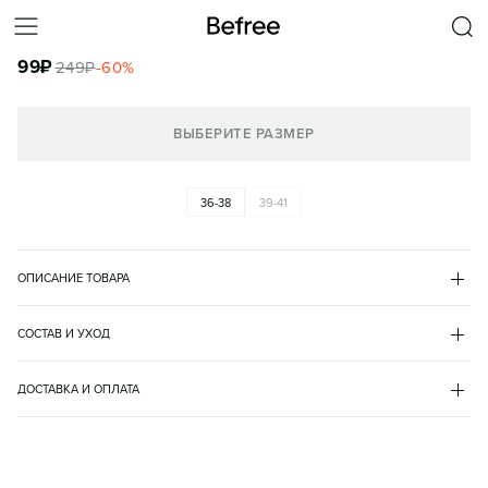
НОСКИ КОРОТКИЕ ХЛОПКОВЫЕ БАЗОВЫЕ
99
₽
249
₽
-
60
%
КОРЗИНА
ВЫБЕРИТЕ РАЗМЕР
36-38
39-41
ОПИСАНИЕ ТОВАРА
БЕЛЫЙ
•
1
ANNE16
СОСТАВ И УХОД
полиамид 20%
хлопок 75%
ДОСТАВКА И ОПЛАТА
эластан 5%
доставка
самовывоз
пункт выдачи
доставка курьером