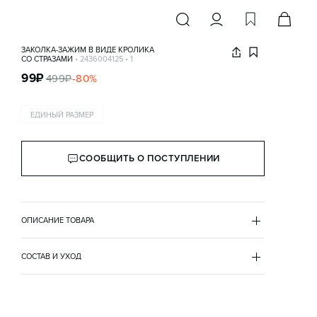
ЗАКОЛКА-ЗАЖИМ В ВИДЕ КРОЛИКА
СО СТРАЗАМИ
•
2436004125
•
1
99
₽
499
₽
-
80
%
ЕДИНЫЙ РАЗМЕР
СООБЩИТЬ О ПОСТУПЛЕНИИ
ОПИСАНИЕ ТОВАРА
БЕЛЫЙ
•
1
2436004125
СОСТАВ И УХОД
пластик 70%
металл 20%
стекло 10%