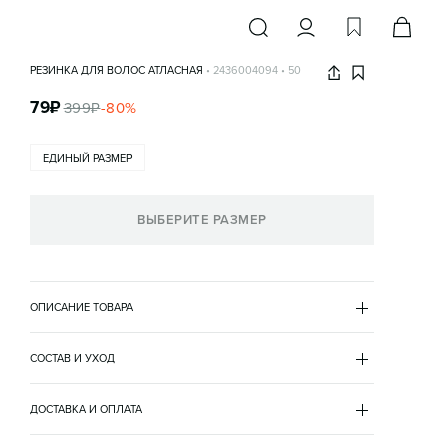
РЕЗИНКА ДЛЯ ВОЛОС АТЛАСНАЯ
•
2436004094
•
50
79
₽
399
₽
-
80
%
ЕДИНЫЙ РАЗМЕР
ВЫБЕРИТЕ РАЗМЕР
ОПИСАНИЕ ТОВАРА
ЧЕРНЫЙ
•
50
2436004094
СОСТАВ И УХОД
- Женская резинка для волос атласная в виде цветка

полиэстер 100%
- Атлас - нежный материал, который становится 
ДОСТАВКА И ОПЛАТА
трендом, чтобы потом стать бессмертной классикой. 
Удобная и практичная атласная резинка подойдет к 
доставка