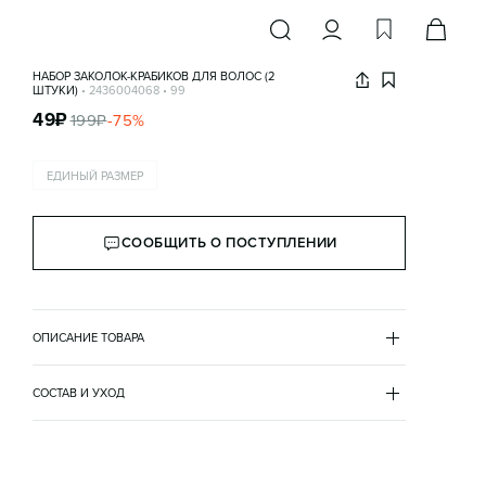
НАБОР ЗАКОЛОК-КРАБИКОВ ДЛЯ ВОЛОС (2
ШТУКИ)
•
2436004068
•
99
49
₽
199
₽
-
75
%
ЕДИНЫЙ РАЗМЕР
СООБЩИТЬ О ПОСТУПЛЕНИИ
ОПИСАНИЕ ТОВАРА
МУЛЬТИКОЛОР
•
99
2436004068
СОСТАВ И УХОД
пластик 100%