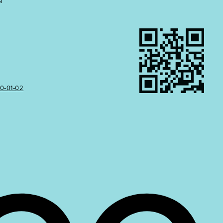
Ы
50‑01‑02