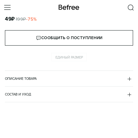
НАБОР ЗАКОЛОК КЛИК-КЛАК СО ЗВЕЗДОЧКАМИ (3 ШТУКИ)
49
₽
199
₽
-
75
%
КОРЗИНА
СООБЩИТЬ О ПОСТУПЛЕНИИ
ЕДИНЫЙ РАЗМЕР
ОПИСАНИЕ ТОВАРА
СЕРЫЙ
•
7
2436004067
СОСТАВ И УХОД
металл 100%