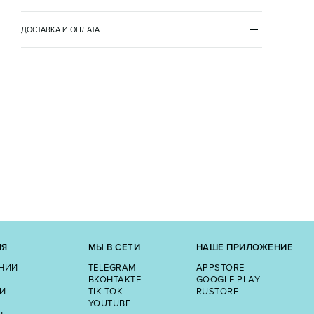
металл 100%
ДОСТАВКА И ОПЛАТА
доставка
самовывоз
оплата
онлайн
по qr-коду
ИЯ
МЫ В СЕТИ
НАШЕ ПРИЛОЖЕНИЕ
НИИ
TELEGRAM
APPSTORE
ВКОНТАКТЕ
GOOGLE PLAY
И
TIK TOK
RUSTORE
YOUTUBE