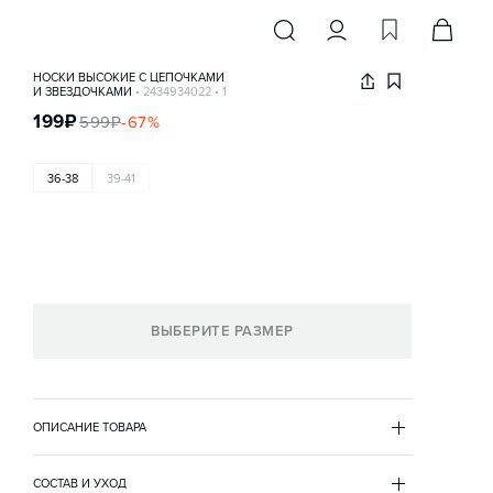
НОСКИ ВЫСОКИЕ С ЦЕПОЧКАМИ
И ЗВЕЗДОЧКАМИ
•
2434934022
•
1
199
₽
599
₽
-
67
%
36-38
39-41
ВЫБЕРИТЕ РАЗМЕР
ОПИСАНИЕ ТОВАРА
БЕЛЫЙ
•
1
2434934022
СОСТАВ И УХОД