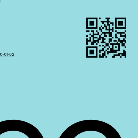
Ы
50‑01‑02