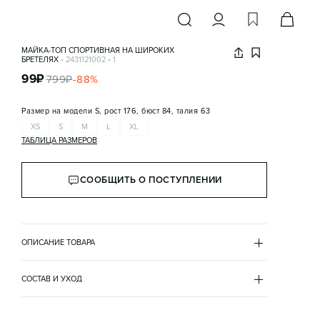
МАЙКА-ТОП СПОРТИВНАЯ НА ШИРОКИХ
БРЕТЕЛЯХ
•
2431121002
•
1
99
₽
799
₽
-
88
%
Размер на модели
S, рост 176, бюст 84, талия 63
XS
S
M
L
XL
ТАБЛИЦА РАЗМЕРОВ
СООБЩИТЬ О ПОСТУПЛЕНИИ
ОПИСАНИЕ ТОВАРА
БЕЛЫЙ
•
1
2431121002
СОСТАВ И УХОД
- Майка-топ спортивная на широких бретелях. 
основной материал
Бесшовный женский спортивный топ-майка 
полиэстер 94%
облегающего кроя из эластичной, мягкой и очень 