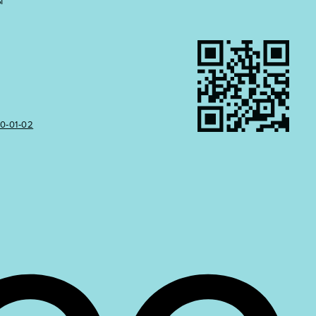
Ы
50‑01‑02