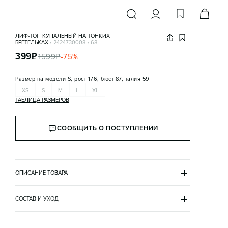
ЛИФ-ТОП КУПАЛЬНЫЙ НА ТОНКИХ
БРЕТЕЛЬКАХ
•
2424730008
•
68
399
₽
1599
₽
-
75
%
Размер на модели
S, рост 176, бюст 87, талия 59
XS
S
M
L
XL
ТАБЛИЦА РАЗМЕРОВ
СООБЩИТЬ О ПОСТУПЛЕНИИ
ОПИСАНИЕ ТОВАРА
БЕЖЕВЫЙ
•
68
2424730008
СОСТАВ И УХОД
- Женский купальный бюстгальтер-топ из мягкой, 
основной материал
эластичной и быстросохнущей ткани с гладкой 
полиамид 85%
фактурой
