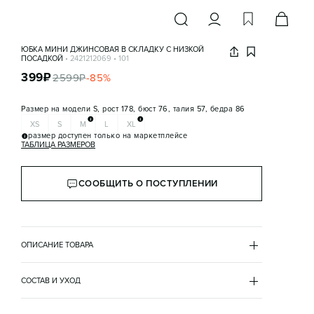
ЮБКА МИНИ ДЖИНСОВАЯ В СКЛАДКУ С НИЗКОЙ
ПОСАДКОЙ
•
2421212069
•
101
399
₽
2599
₽
-
85
%
Размер на модели
S, рост 178, бюст 76, талия 57, бедра 86
XS
S
M
L
XL
размер доступен только на маркетплейсе
ТАБЛИЦА РАЗМЕРОВ
СООБЩИТЬ О ПОСТУПЛЕНИИ
ОПИСАНИЕ ТОВАРА
ГОЛУБОЙ
•
101
2421212069
СОСТАВ И УХОД
- Юбка мини джинсовая в складку с низкой посадкой. 
хлопок 100%
Короткая женская юбка-солнышко трапециевидного 