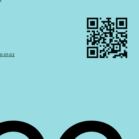
Ы
50‑01‑02