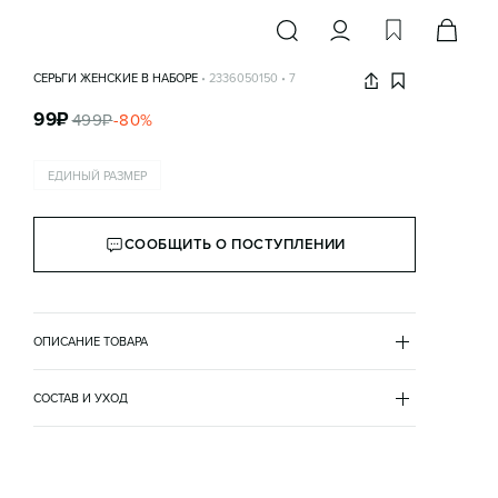
СЕРЬГИ ЖЕНСКИЕ В НАБОРЕ
•
2336050150
•
7
99
₽
499
₽
-
80
%
ЕДИНЫЙ РАЗМЕР
СООБЩИТЬ О ПОСТУПЛЕНИИ
ОПИСАНИЕ ТОВАРА
СЕРЫЙ
•
7
2336050150
СОСТАВ И УХОД
металл 100%