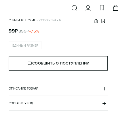
СЕРЬГИ ЖЕНСКИЕ
•
2336050124
•
6
99
₽
399
₽
-
75
%
ЕДИНЫЙ РАЗМЕР
СООБЩИТЬ О ПОСТУПЛЕНИИ
ОПИСАНИЕ ТОВАРА
ЖЕЛТЫЙ
•
6
2336050124
СОСТАВ И УХОД
металл 100%