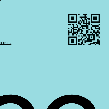
Ы
50‑01‑02