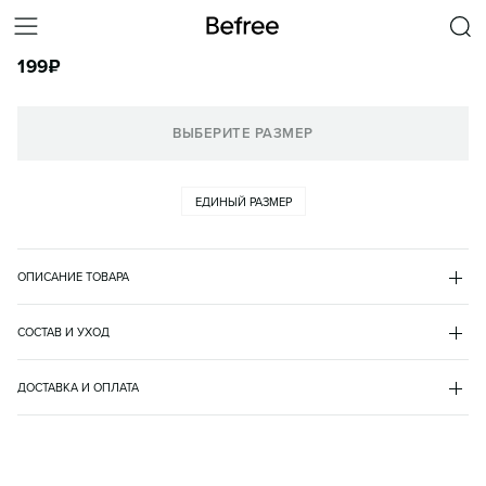
ЗАКОЛКА ДЛЯ ВОЛОС ЖЕНСКАЯ
199
₽
КОРЗИНА
ВЫБЕРИТЕ РАЗМЕР
ЕДИНЫЙ РАЗМЕР
ОПИСАНИЕ ТОВАРА
СИРЕНЕВЫЙ
•
81
2336004152
СОСТАВ И УХОД
пластик 100%
ДОСТАВКА И ОПЛАТА
доставка
пункт выдачи
доставка курьером
оплата