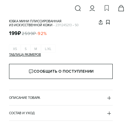
ЮБКА МИНИ ПЛИССИРОВАННАЯ
ИЗ ИСКУССТВЕННОЙ КОЖИ
•
2311245213
•
50
199
₽
2599
₽
-
92
%
XS
S
M
L/XL
ТАБЛИЦА РАЗМЕРОВ
СООБЩИТЬ О ПОСТУПЛЕНИИ
ОПИСАНИЕ ТОВАРА
ЧЕРНЫЙ
•
50
2311245213
СОСТАВ И УХОД
- Короткая плиссированная юбка трапециевидного 
подкладка
кроя из мягкой, гладкой и очень приятной на ощупь 
полиэстер 100%
искусственной кожи

верх