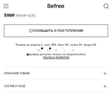
БРЮКИ-ЧИНОС КОСТЮМНЫЕ ИЗ ТВИЛОВОЙ ТКАНИ
599
₽
3599
₽
-
83
%
КОРЗИНА
СООБЩИТЬ О ПОСТУПЛЕНИИ
Размер на модели
L, рост 189, бюст 99, талия 91, бедра 95
XS
S
M
L
XL
размер доступен только на маркетплейсе
ТАБЛИЦА РАЗМЕРОВ
ОПИСАНИЕ ТОВАРА
ЧЕРНЫЙ
•
50
MANTAILORINGCHINO1
СОСТАВ И УХОД
- Костюмные мужские брюки-чинос зауженного кроя из легкой, 
хлопок 98%
дышащей твиловой ткани из хлопка с гладкой текстильной 
эластан 2%
фактурой

утеплитель
- Классическая средняя посадка по талии, подчеркивающая 
без утепления
фигуру

рекомендации по уходу