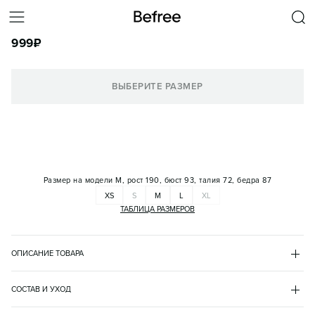
ФУТБОЛКА ХЛОПКОВАЯ БАЗОВАЯ
999
₽
КОРЗИНА
ВЫБЕРИТЕ РАЗМЕР
Размер на модели
M, рост 190, бюст 93, талия 72, бедра 87
XS
S
M
L
XL
ТАБЛИЦА РАЗМЕРОВ
ОПИСАНИЕ ТОВАРА
БЕЛЫЙ
•
1
MANTTOP4
СОСТАВ И УХОД
- Мужская футболка свободного прямого кроя из плотной, 
хлопок 92%