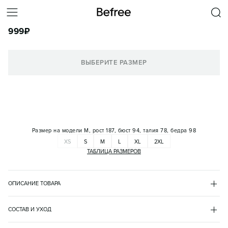
ФУТБОЛКА ОБЛЕГАЮЩАЯ ОБЛЕГАЮЩАЯ БАЗОВАЯ
999
₽
КОРЗИНА
ВЫБЕРИТЕ РАЗМЕР
Размер на модели
M, рост 187, бюст 94, талия 78, бедра 98
XS
S
M
L
XL
2XL
ТАБЛИЦА РАЗМЕРОВ
ОПИСАНИЕ ТОВАРА
БЕЛЫЙ
•
1
MANSLIMT4
СОСТАВ И УХОД
- Базовая мужская футболка полуприталенного кроя из легкой, 
хлопок 92%