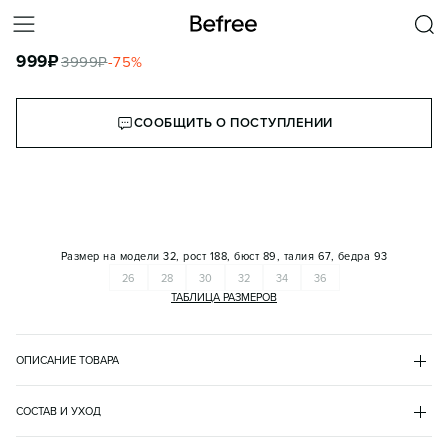
ДЖИНСЫ MANBALLOON ШИРОКИЕ СО СКЛАДКАМИ НА ПОЯСЕ
999
₽
3999
₽
-
75
%
КОРЗИНА
СООБЩИТЬ О ПОСТУПЛЕНИИ
Размер на модели
32, рост 188, бюст 89, талия 67, бедра 93
26
28
30
32
34
36
ТАБЛИЦА РАЗМЕРОВ
ОПИСАНИЕ ТОВАРА
ЧЕРНЫЙ
•
50
MANBALLOON2
СОСТАВ И УХОД
- Широкие мужские джинсы-бананы из качественного, мягкого 
хлопок 74%