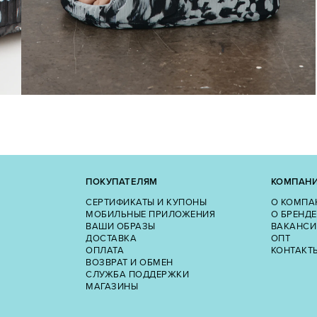
ПОКУПАТЕЛЯМ
КОМПАН
СЕРТИФИКАТЫ И КУПОНЫ
О КОМПА
МОБИЛЬНЫЕ ПРИЛОЖЕНИЯ
О БРЕНДЕ
ВАШИ ОБРАЗЫ
ВАКАНСИ
ДОСТАВКА
ОПТ
ОПЛАТА
КОНТАКТ
ВОЗВРАТ И ОБМЕН
СЛУЖБА ПОДДЕРЖКИ
МАГАЗИНЫ