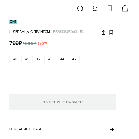
ХИТ
ШЛЕПАНЦЫ С ПРИНТОМ
•
BF2633683003
•
53
799
₽
1599
₽
-
50
%
40
41
42
43
44
45
ВЫБЕРИТЕ РАЗМЕР
ОПИСАНИЕ ТОВАРА