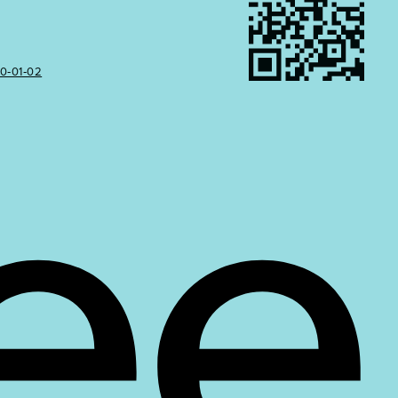
50‑01‑02