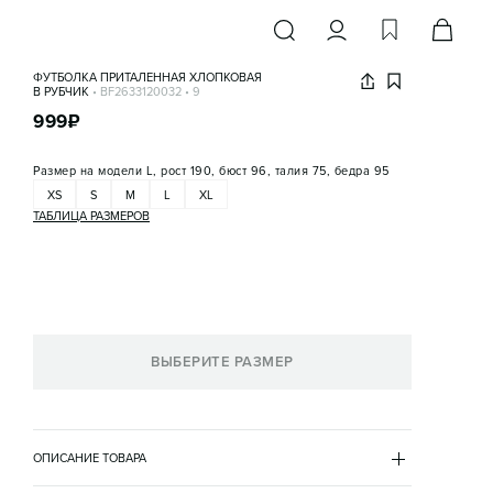
ФУТБОЛКА ПРИТАЛЕННАЯ ХЛОПКОВАЯ
В РУБЧИК
•
BF2633120032
•
9
999
₽
Размер на модели
L, рост 190, бюст 96, талия 75, бедра 95
XS
S
M
L
XL
ТАБЛИЦА РАЗМЕРОВ
ВЫБЕРИТЕ РАЗМЕР
ОПИСАНИЕ ТОВАРА