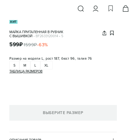
ХИТ
МАЙКА ПРИТАЛЕННАЯ В РУБЧИК
С ВЫШИВКОЙ
•
BF2633120014
•
5
599
₽
1599
₽
-
63
%
Размер на модели
L, рост 187, бюст 96, талия 76
S
M
L
XL
ТАБЛИЦА РАЗМЕРОВ
ВЫБЕРИТЕ РАЗМЕР