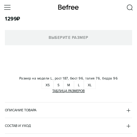
ФУТБОЛКА ОВЕРСАЙЗ ХЛОПКОВАЯ С ВЫШИВКОЙ
1299
₽
КОРЗИНА
ВЫБЕРИТЕ РАЗМЕР
Размер на модели
L, рост 187, бюст 96, талия 76, бедра 96
XS
S
M
L
XL
ТАБЛИЦА РАЗМЕРОВ
ОПИСАНИЕ ТОВАРА
РОЗОВЫЙ
•
95
BF2633120008
СОСТАВ И УХОД
- Мужская футболка свободного кроя оверсайз из мягкой и 
хлопок 100%