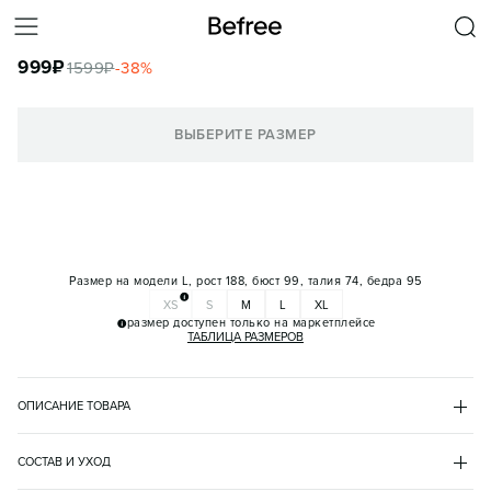
ФУТБОЛКА УКОРОЧЕННАЯ ХЛОПКОВАЯ С ПРИНТОМ
999
₽
1599
₽
-
38
%
КОРЗИНА
ВЫБЕРИТЕ РАЗМЕР
Размер на модели
L, рост 188, бюст 99, талия 74, бедра 95
XS
S
M
L
XL
размер доступен только на маркетплейсе
ТАБЛИЦА РАЗМЕРОВ
ОПИСАНИЕ ТОВАРА
БЕЛЫЙ
•
5
BF2633120006
СОСТАВ И УХОД
- Укороченная мужская футболка свободного кроя из мягкого и 