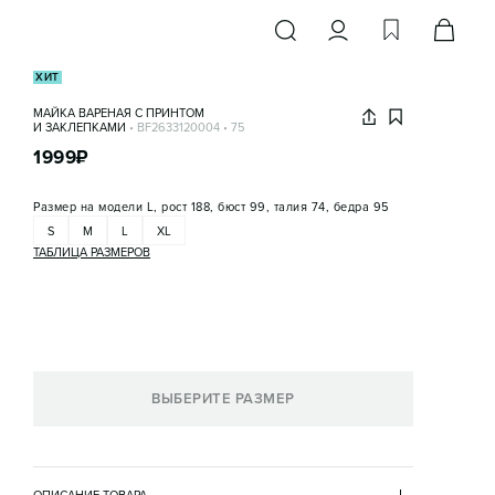
ХИТ
МАЙКА ВАРЕНАЯ С ПРИНТОМ
И ЗАКЛЕПКАМИ
•
BF2633120004
•
75
1999
₽
Размер на модели
L, рост 188, бюст 99, талия 74, бедра 95
S
M
L
XL
ТАБЛИЦА РАЗМЕРОВ
ВЫБЕРИТЕ РАЗМЕР