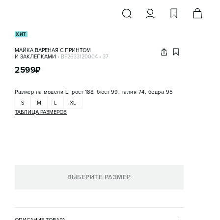
ХИТ
МАЙКА ВАРЕНАЯ С ПРИНТОМ
И ЗАКЛЕПКАМИ
•
BF2633120004
•
37
2599
₽
Размер на модели
L, рост 188, бюст 99, талия 74, бедра 95
S
M
L
XL
ТАБЛИЦА РАЗМЕРОВ
ВЫБЕРИТЕ РАЗМЕР