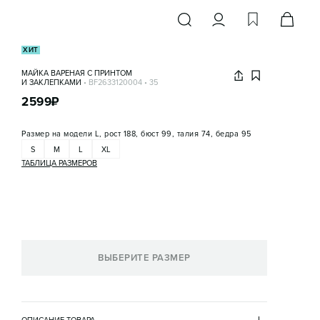
ХИТ
МАЙКА ВАРЕНАЯ С ПРИНТОМ
И ЗАКЛЕПКАМИ
•
BF2633120004
•
35
2599
₽
Размер на модели
L, рост 188, бюст 99, талия 74, бедра 95
S
M
L
XL
ТАБЛИЦА РАЗМЕРОВ
ВЫБЕРИТЕ РАЗМЕР