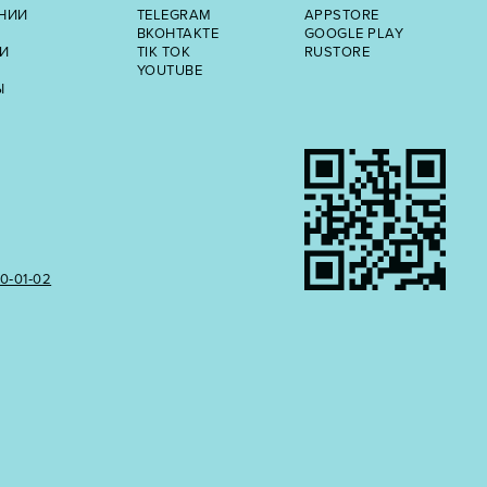
НИИ
TELEGRAM
APPSTORE
ВКОНТАКТЕ
GOOGLE PLAY
И
TIK TOK
RUSTORE
YOUTUBE
Ы
50‑01‑02