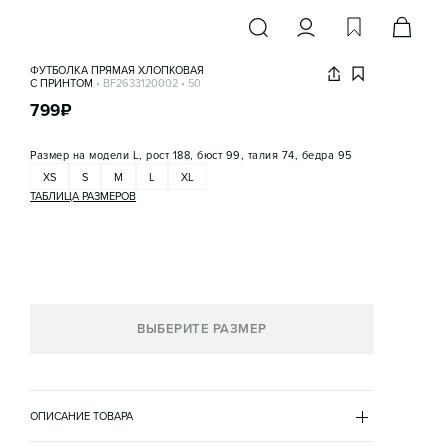
ФУТБОЛКА ПРЯМАЯ ХЛОПКОВАЯ
С ПРИНТОМ
•
BF2633120002
•
50
799
₽
Размер на модели
L, рост 188, бюст 99, талия 74, бедра 95
XS
S
M
L
XL
ТАБЛИЦА РАЗМЕРОВ
ВЫБЕРИТЕ РАЗМЕР
ОПИСАНИЕ ТОВАРА