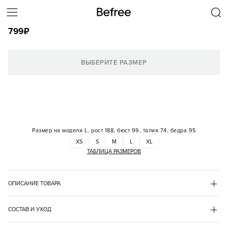
ФУТБОЛКА ПРЯМАЯ ХЛОПКОВАЯ С ПРИНТОМ
799
₽
КОРЗИНА
ВЫБЕРИТЕ РАЗМЕР
Размер на модели
L, рост 188, бюст 99, талия 74, бедра 95
XS
S
M
L
XL
ТАБЛИЦА РАЗМЕРОВ
ОПИСАНИЕ ТОВАРА
БЕЛЫЙ
•
1
BF2633120002
СОСТАВ И УХОД
- Мужская футболка прямого кроя из легкого эластичного 
хлопок 95%