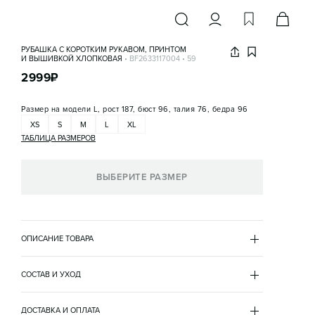
РУБАШКА С КОРОТКИМ РУКАВОМ, ПРИНТОМ
И ВЫШИВКОЙ ХЛОПКОВАЯ
•
BF2633117004
•
59
2999
₽
Размер на модели
L, рост 187, бюст 96, талия 76, бедра 96
XS
S
M
L
XL
ТАБЛИЦА РАЗМЕРОВ
ВЫБЕРИТЕ РАЗМЕР
ОПИСАНИЕ ТОВАРА
БЕЖЕВЫЙ
•
59
BF2633117004
СОСТАВ И УХОД
- Мужская рубашка прямого кроя из легкой, 
хлопок 100%
дышащей, приятной к телу 100% хлопковой ткани

рукава
ДОСТАВКА И ОПЛАТА
- Отложной воротник с лацканами и V-образным 