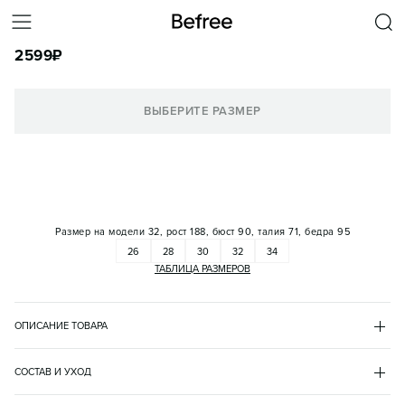
ДЖИНСЫ КЛЕШ СО СРЕДНЕЙ ПОСАДКОЙ
2599
₽
КОРЗИНА
ВЫБЕРИТЕ РАЗМЕР
Размер на модели
32, рост 188, бюст 90, талия 71, бедра 95
26
28
30
32
34
ТАБЛИЦА РАЗМЕРОВ
ОПИСАНИЕ ТОВАРА
ГОЛУБОЙ
•
102
BF2633109018
СОСТАВ И УХОД
- Широкие мужские джинсы клеш (flare fit) свободного кроя из 
хлопок 93%