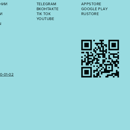
НИИ
TELEGRAM
APPSTORE
ВКОНТАКТЕ
GOOGLE PLAY
И
TIK TOK
RUSTORE
YOUTUBE
Ы
50‑01‑02