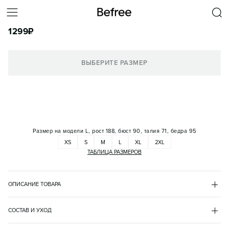
БРЮКИ-ДЖОГГЕРЫ УТЕПЛЕННЫЕ НА ЗАВЯЗКАХ
1299
₽
КОРЗИНА
ВЫБЕРИТЕ РАЗМЕР
Размер на модели
L, рост 188, бюст 90, талия 71, бедра 95
XS
S
M
L
XL
2XL
ТАБЛИЦА РАЗМЕРОВ
ОПИСАНИЕ ТОВАРА
ЗЕЛЕНЫЙ
•
13
BF2633108020
СОСТАВ И УХОД
- Мужские брюки-джоггеры из мягкой хлопковой ткани с 
хлопок 100%