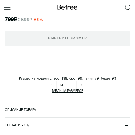
ФУТБОЛКА-ДЖЕРСИ ОВЕРСАЙЗ СПОРТИВНАЯ СЕТЧАТАЯ
С ПРИНТОМ
799
₽
2599
₽
-
69
%
КОРЗИНА
ВЫБЕРИТЕ РАЗМЕР
Размер на модели
L, рост 188, бюст 99, талия 79, бедра 93
S
M
L
XL
ТАБЛИЦА РАЗМЕРОВ
ОПИСАНИЕ ТОВАРА
ЧЕРНЫЙ
•
50
BF2623720006
СОСТАВ И УХОД
- Мужская футболка-джерси свободного кроя оверсайз из 