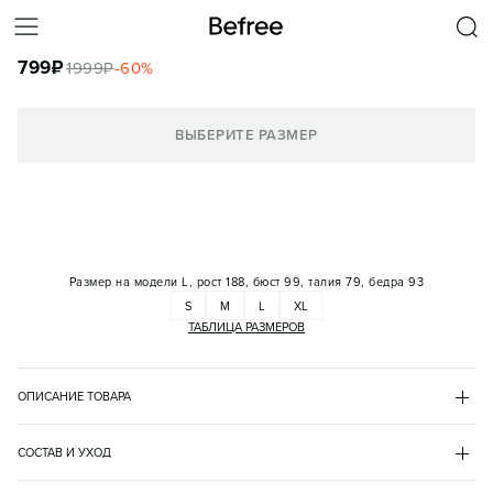
ШОРТЫ СПОРТИВНЫЕ МАХРОВЫЕ С ВЫШИВКОЙ
799
₽
1999
₽
-
60
%
КОРЗИНА
ВЫБЕРИТЕ РАЗМЕР
Размер на модели
L, рост 188, бюст 99, талия 79, бедра 93
S
M
L
XL
ТАБЛИЦА РАЗМЕРОВ
ОПИСАНИЕ ТОВАРА
СИНИЙ
•
40
BF2623711007
СОСТАВ И УХОД
- Свободные мужские спортивные шорты из мягкой и приятной к 
хлопок 80%