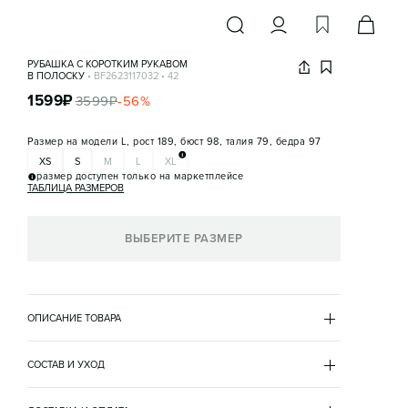
РУБАШКА С КОРОТКИМ РУКАВОМ
В ПОЛОСКУ
•
BF2623117032
•
42
1599
₽
3599
₽
-
56
%
Размер на модели
L, рост 189, бюст 98, талия 79, бедра 97
XS
S
M
L
XL
размер доступен только на маркетплейсе
ТАБЛИЦА РАЗМЕРОВ
ВЫБЕРИТЕ РАЗМЕР
ОПИСАНИЕ ТОВАРА
ГОЛУБОЙ
•
42
BF2623117032
СОСТАВ И УХОД
- Мужская рубашка прямого кроя из мягкой и 
хлопок 60%
дышащей 100% хлопковой ткани
