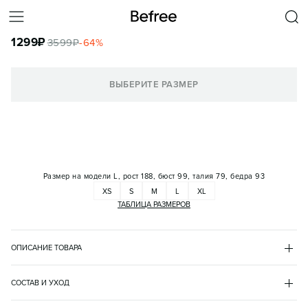
РУБАШКА ПРЯМАЯ ХЛОПКОВАЯ
1299
₽
3599
₽
-
64
%
КОРЗИНА
ВЫБЕРИТЕ РАЗМЕР
Размер на модели
L, рост 188, бюст 99, талия 79, бедра 93
XS
S
M
L
XL
ТАБЛИЦА РАЗМЕРОВ
ОПИСАНИЕ ТОВАРА
БЕЛЫЙ
•
1
BF2623117020
СОСТАВ И УХОД
- Классическая мужская рубашка прямого кроя из 100% 
хлопок 100%