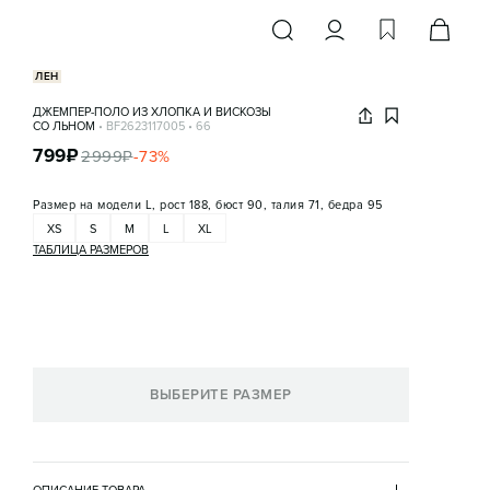
ЛЕН
ДЖЕМПЕР-ПОЛО ИЗ ХЛОПКА И ВИСКОЗЫ
СО ЛЬНОМ
•
BF2623117005
•
66
799
₽
2999
₽
-
73
%
Размер на модели
L, рост 188, бюст 90, талия 71, бедра 95
XS
S
M
L
XL
ТАБЛИЦА РАЗМЕРОВ
ВЫБЕРИТЕ РАЗМЕР