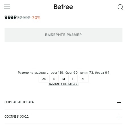
РУБАШКА БЕЗ ВОРОТНИКА ВИСКОЗНАЯ СО ЛЬНОМ
999
₽
3299
₽
-
70
%
КОРЗИНА
ВЫБЕРИТЕ РАЗМЕР
Размер на модели
L, рост 189, бюст 90, талия 73, бедра 94
XS
S
M
L
XL
ТАБЛИЦА РАЗМЕРОВ
ОПИСАНИЕ ТОВАРА
ЗЕЛЕНЫЙ
•
10
BF2623117003
СОСТАВ И УХОД
- Мужская рубашка прямого кроя из легкой и дышащей 
вискоза 84%