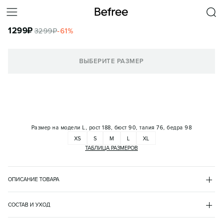
БРЮКИ-ДЖОГГЕРЫ ХЛОПКОВЫЕ НА ЗАВЯЗКАХ
1299
₽
3299
₽
-
61
%
КОРЗИНА
ВЫБЕРИТЕ РАЗМЕР
Размер на модели
L, рост 188, бюст 90, талия 76, бедра 98
XS
S
M
L
XL
ТАБЛИЦА РАЗМЕРОВ
ОПИСАНИЕ ТОВАРА
СЕРЫЙ
•
30
BF2623108024
СОСТАВ И УХОД
- Базовые мужские брюки прямого кроя из мягкого и легкого 
хлопок 100%