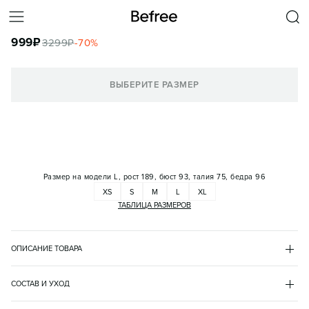
БРЮКИ ХЛОПКОВЫЕ СО СРЕДНЕЙ ПОСАДКОЙ НА ЗАВЯЗКАХ
999
₽
3299
₽
-
70
%
КОРЗИНА
ВЫБЕРИТЕ РАЗМЕР
Размер на модели
L, рост 189, бюст 93, талия 75, бедра 96
XS
S
M
L
XL
ТАБЛИЦА РАЗМЕРОВ
ОПИСАНИЕ ТОВАРА
ЗЕЛЕНЫЙ
•
13
BF2623108023
СОСТАВ И УХОД
- Широкие мужские брюки из плотного и дышащего 100% хлопка

хлопок 100%