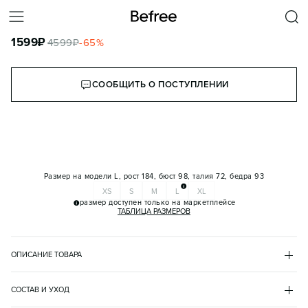
ЖИЛЕТ СТЕГАНЫЙ УТЕПЛЕННЫЙ С ВОРОТНИКОМ-СТОЙКОЙ
1599
₽
4599
₽
-
65
%
КОРЗИНА
СООБЩИТЬ О ПОСТУПЛЕНИИ
Размер на модели
L, рост 184, бюст 98, талия 72, бедра 93
XS
S
M
L
XL
размер доступен только на маркетплейсе
ТАБЛИЦА РАЗМЕРОВ
ОПИСАНИЕ ТОВАРА
ВАНИЛЬНЫЙ
•
2
BF2513101002
СОСТАВ И УХОД
- Короткий стеганый мужской жилет прямого кроя из гладкой 