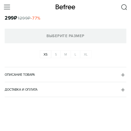
ФУТБОЛКА ХЛОПКОВАЯ С НОВОГОДНИМ ПРИНТОМ
299
₽
1299
₽
-
77
%
КОРЗИНА
ВЫБЕРИТЕ РАЗМЕР
XS
S
M
L
XL
ОПИСАНИЕ ТОВАРА
МУЛЬТИКОЛОР
•
99
BF2443820001
ДОСТАВКА И ОПЛАТА
доставка
пункт выдачи
доставка курьером
оплата
онлайн
по qr-коду