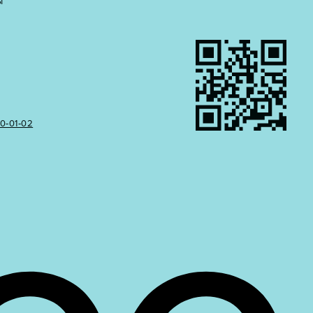
Ы
50‑01‑02