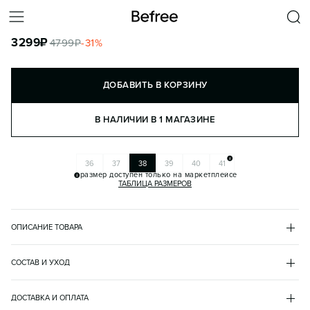
САПОГИ РЕЗИНОВЫЕ ВЫСОКИЕ С ПРЯЖКОЙ
3299
₽
4799
₽
-
31
%
КОРЗИНА
ДОБАВИТЬ В КОРЗИНУ
В НАЛИЧИИ В 1 МАГАЗИНЕ
36
37
38
39
40
41
размер доступен только на маркетплейсе
ТАБЛИЦА РАЗМЕРОВ
ОПИСАНИЕ ТОВАРА
ЗЕЛЕНЫЙ
•
13
BF2616685002
СОСТАВ И УХОД
- Высокие женские сапоги из резины со свободным голенищем

верх
- Массивная плоская подошва с невысоким устойчивым 
резина 100%
ДОСТАВКА И ОПЛАТА
каблуком. Декоративные ремешки и металлические пряжки

подкладка